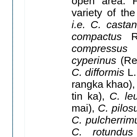
open area. 
variety of th
i.e. C. cast
compactus
compressu
cyperinus
(Re
C. difformis
L
rangka khao)
tin ka),
C. le
mai),
C. pilo
C. pulcherri
C. rotund