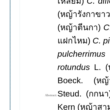
เหลี่ยม
)
C. dif
(
หญ้ารังกาขา
(
หญ้าตีนกา
)
C
แฝกไหม
)
C. p
pulcherrimus
rotundus
L. (
Boeck. (
หญ
Steud. (
กกนา
Abstract:
Kern (
หญ้าสาม