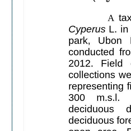
tax
A
Cyperus
L. i
park, Ubon 
conducted fr
2012. Field 
collections w
representing f
300 m.s.l. 
deciduous d
deciduous fore