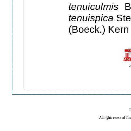
tenuiculmis
B
tenuispica
Ste
(Boeck.) Kern
d
T
All rights reserved Th