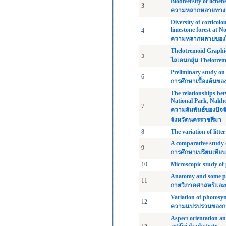
Biodiversity of liche
3
ความหลากหลายทางชีว
Diversity of cortico
limestone forest at No
4
ความหลากหลายของไลเ
Thelotremoid Graphid
5
ไลเคนกลุ่ม Thelotrem
Preliminary study on
6
การศึกษาเบื้องต้นข
The relationships be
National Park, Nakh
7
ความสัมพันธ์ของปัจ
จังหวัดนครราชสีมา
8
The variation of litt
A comparative study o
9
การศึกษาเปรียบเทียบ
10
Microscopic study of 
Anatomy and some pro
11
กายวิภาคศาสตร์และค
Variation of photosyn
12
ความแปรปรวนของการ
Aspect orientation a