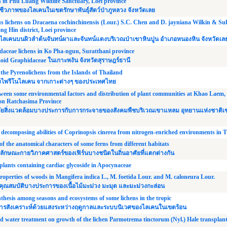
ns in Phu Luang Wildlife Sanctuary, Loei province
ภาพของไลเคนในเขตรักษาพันธุ์สัตว์ป่าภูหลวง จังหวัดเลย
lous lichens on Dracaena cochinchinensis (Lour.) S.C. Chen and D. jayniana Wilkin & Su
ng Hin district, Loei province
คนบนผิวลำต้นจันทน์ผาและจันทน์แดงบริเวณป่าเขาหินปูน อำเภอหนองหิน จังหวัดเล
aceae lichens in Ko Pha-ngun, Suratthani province
oid Graphidaceae ในเกาะพงัน จังหวัดสุราษฎร์ธานี
 the Pyrenolichens from the Islands of Thailand
องไพรีโนไลเคน จากเกาะต่างๆ ของประเทศไทย
tween some environmental factors and distribution of plant communities at Khao Laem,
on Ratchasima Province
จัยสิ่งแวดล้อมบางประการกับการกระจายของสังคมพืชบริเวณเขาแหลม อุทยานแห่งชาติเ
er decomposing abilities of Coprinopsis cinerea from nitrogen-enriched environments in 
f the anatomical characters of some ferns from different habitats
ลักษณะกายวิภาคศาสตร์ของเฟิร์นบางชนิดในถิ่นอาศัยที่แตกต่างกัน
plants containing cardiac glycoside in Apocynaceae
perties of woods in Mangifera indica L., M. foetida Lour. and M. caloneura Lour.
ุณสมบัติบางประการของเนื้อไม้มะม่วง มะมุด และมะม่วงกะล่อน
thesis among seasons and ecosystems of some lichens in the tropic
สังเคราะห์ด้วยแสงระหว่างฤดูกาลและระบบนิเวศของไลเคนในเขตร้อน
nd water treatment on growth of the lichen Parmotrema tinctorum (Nyl.) Hale transplan