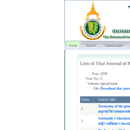
Home
Search
Submit paper
Lists of Thai Journal of B
Year:
2556
Year No.:
5
Volume:
special issue
File:
Download this jour
Order
Article's title
Taxonomy of the gen
1
อนุกรมวิธานของกกสก
Subfamily Chloridoid
2
หญ้าวงศ์ย่อย Chlori