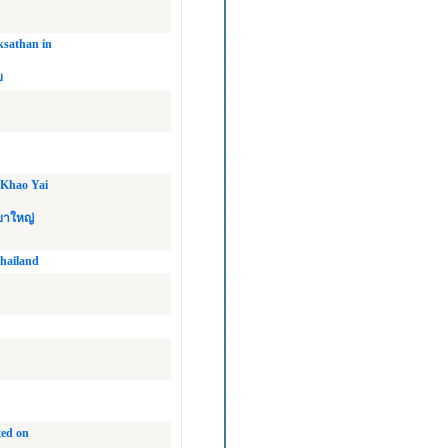
ksathan in
ย
 Khao Yai
ขาใหญ่
Thailand
ted on