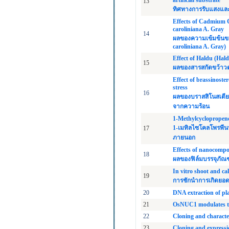
artificial substrate
13
ทิศทางการรับแสงและก
Effects of Cadmium 
caroliniana A. Gray
14
ผลของความเข้มข้นขอ
caroliniana A. Gray)
Effect of Haldu (Hald
15
ผลของสารสกัดขว้าวต
Effect of brassinoste
stress
16
ผลของบราสสิโนสเตียร
จากความร้อน
1-Methylcyclopropene
1-เมทิลไซโคลโพรพีนป
17
ภายนอก
Effects of nanocompo
18
ผลของฟิล์มบรรจุภัณ
In vitro shoot and ca
19
การชักนำการเกิดยอด
20
DNA extraction of pl
21
OsNUC1 modulates the
22
Cloning and character
23
Cloning and expressio