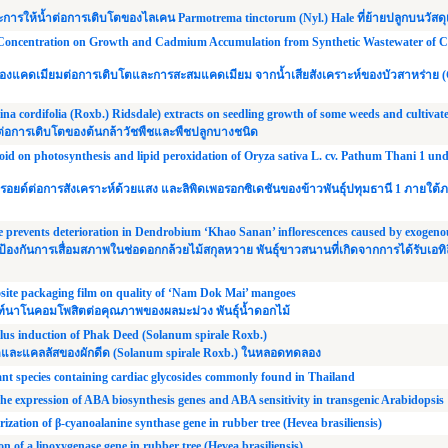
ารให้น้ำต่อการเติบโตของไลเคน Parmotrema tinctorum (Nyl.) Hale ที่ย้ายปลูกบนวัสดุ
Concentration on Growth and Cadmium Accumulation from Synthetic Wastewater of
งแคดเมียมต่อการเติบโตและการสะสมแคดเมียม จากน้ำเสียสังเคราะห์ของบัวสาหร่าย
ina cordifolia (Roxb.) Ridsdale) extracts on seedling growth of some weeds and cultivat
่อการเติบโตของต้นกล้าวัชพืชและพืชปลูกบางชนิด
roid on photosynthesis and lipid peroxidation of Oryza sativa L. cv. Pathum Thani 1 und
อยด์ต่อการสังเคราะห์ด้วยแสง และลิพิดเพอรอกซิเดชันของข้าวพันธุ์ปทุมธานี 1 ภายใต้
 prevents deterioration in Dendrobium ‘Khao Sanan’ inflorescences caused by exogeno
้องกันการเสื่อมสภาพในช่อดอกกล้วยไม้สกุลหวาย พันธุ์ขาวสนานที่เกิดจากการได้รับเอท
site packaging film on quality of ‘Nam Dok Mai’ mangoes
ฑ์นาโนคอมโพสิตต่อคุณภาพของผลมะม่วง พันธุ์น้ำดอกไม้
llus induction of Phak Deed (Solanum spirale Roxb.)
และแคลลัสของผักดีด (Solanum spirale Roxb.) ในหลอดทดลอง
ant species containing cardiac glycosides commonly found in Thailand
 expression of ABA biosynthesis genes and ABA sensitivity in transgenic Arabidopsis
ization of β-cyanoalanine synthase gene in rubber tree (Hevea brasiliensis)
n of a lipoxygenase gene in rubber tree (Hevea brasiliensis)