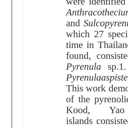
were identifie
Anthracotheci
and
Sulcopyren
which 27 speci
time in Thaila
found, consis
Pyrenula
sp.1
Pyrenulaaspist
This work demon
of the pyrenol
Kood, Ya
islands consist