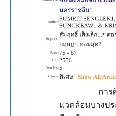
ของสังคมพืชบริเวณเข
ชื่อบทความ:
นครราชสีมา
SUMRIT SENGLEK1
Author:
SUNGKEAW1 & KRI
สัมฤทธิ์ เส็งเล็ก1,* 
ชื่อผู้แต่ง :
กฤษฎา หอมสุด2
75
-
87
Pages:
2556
Year:
5
Year No.:
พิเศษ
Show All Artic
Volume:
การศึกษาควา
แวดล้อมบางปร