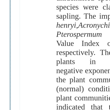
species were cl
sapling. The im
henryi
,
Acr
Pterospermum
Value Index o
respectively. T
plants in 
negative exponen
the plant commu
(normal) condit
plant communitie
indicated that