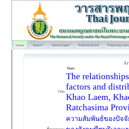
Home
Search
Submit paper
Editorial Board
Preparing manu
Art
Share
The relationship
factors and distr
Title:
Khao Laem, Khao
Ratchasima Prov
ความสัมพันธ์ของปัจจ