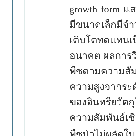
growth form แส
มีขนาดเล็กมีจ
เติบโตทดแทนเป็
อนาคต ผลการวิ
พืชตามความสัม
ความสูงจากระ
ของอินทรียวัต
ความสัมพันธ์เ
พืชป่าไม่ผลัดใบ