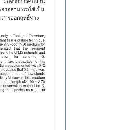
 ผลจากการศึกษานี้
ละอาจสามารถใช้เป็น
าหาสารออกฤทธิ์ทาง
 only in Thailand. Therefore,
ant tissue culture technique
shige & Skoog (MS) medium for
ndicated that the segment
trengths of MS nutrients and
lation for culturing
G.
for
invitro
propagation of this
edium supplemented with 0–2
srevealed that 0.1 mg/L was
average number of new shoots
ively.Moreover, this medium
d root length at21.90 ± 2.70
u
conservation method for
G.
ng this species as a part of