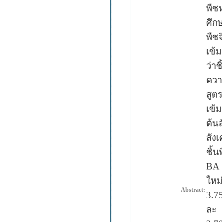
พืช
ศึกษ
พืช
เข้
ว่า
ควา
สูต
เข้
ต้น
สัง
ชิ้
BA
ใหม
Abstract:
3.7
ละ 