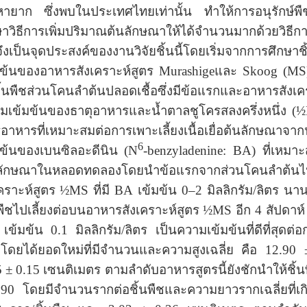
หายาก ซึ่งพบในประเทศไทยเท่านั้น ทำให้การอนุรักษ์พื
าวิธีการเพิ่มปริมาณต้นลักษณาให้ได้จำนวนมากด้วยวิธีการเพ
จึงเป็นจุดประสงค์ของงานวิจัยชิ้นนี้โดยเริ่มจากการศึกษา
มข้นของอาหารสังเคราะห์สูตร
Murashige
และ
Skoog (M
ชิ้นพืชส่วนโคนลำต้นปลอดเชื้อซึ่งมีข้อแรกและอาหารสังเ
มเข้มข้นของธาตุอาหารและน้ำตาลชูโครสลงครึ่งหนึ่ง
(½
รอาหารที่เหมาะสมต่อการเพาะเลี้ยงเนื้อเยื่อต้นลักษณาจาก
6
มข้นของเบนซิลอะดีนิน
(N
-benzyladenine: BA)
ที่เหมาะ
ลักษณาในหลอดทดลองโดยนำข้อแรกจากส่วนโคนลำต้นไป
เคราะห์สูตร
½MS
ที่มี
BA
เข้มข้น
0–2
มิลลิกรัม/ลิตร นา
นพืชไปเลี้ยงต่อบนอาหารสังเคราะห์สูตร
½MS
อีก 4 สัปดาห
เข้มข้น
0.1
มิลลิกรัม/ลิตร เป็นความเข้มข้นที่ดีที่สุดต
่โดยได้ยอดใหม่ที่มีจำนวนและความสูงเฉลี่ย คือ
12.90
5 ± 0.15
เซนติเมตร ตามลำดับอาหารสูตรนี้ยังชักนำให้ชิ้นพ
90 โดยมีจำนวนรากต่อชิ้นพืชและความยาวรากเฉลี่ยที่เก