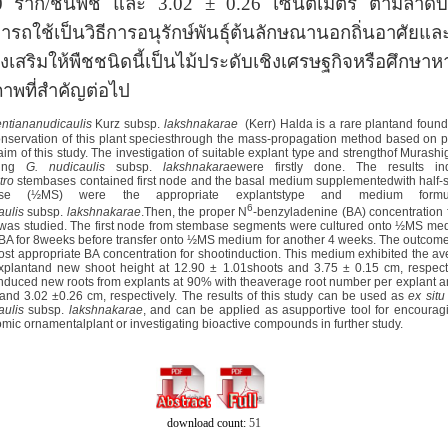
0
ราก/ชิ้นพืช และ
3.02 ± 0.26
เซนติเมตร ตามลำดับ
ารถใช้เป็นวิธีการอนุรักษ์พันธุ์ต้นลักษณานอกถิ่นอาศัยแ
ีส่งเสริมให้พืชชนิดนี้เป็นไม้ประดับเชิงเศรษฐกิจหรือศึกษ
ภาพที่สำคัญต่อไป
ntiananudicaulis
Kurz subsp.
lakshnakarae
(Kerr) Halda is a rare plantand found
onservation of this plant speciesthrough the mass-propagation method based on pl
 aim of this study. The investigation of suitable explant type and strengthof Mura
ring
G. nudicaulis
subsp.
lakshnakarae
were firstly done. The results i
itro
stembases contained first node and the basal medium supplementedwith half-s
ose (½MS) were the appropriate explantstype and medium formu
6
aulis
subsp.
lakshnakarae
.Then, the proper N
-benzyladenine (BA) concentration 
 was studied. The first node from stembase segments were cultured onto ½MS m
BA for 8weeks before transfer onto ½MS medium for another 4 weeks. The outcome
ost appropriate BA concentration for shootinduction. This medium exhibited the 
xplantand new shoot height at 12.90 ± 1.01shoots and 3.75 ± 0.15 cm, respect
induced new roots from explants at 90% with theaverage root number per explant an
 and 3.02 ±0.26 cm, respectively. The results of this study can be used as
ex sit
aulis
subsp.
lakshnakarae
, and can be applied as asupportive tool for encouragi
mic ornamentalplant or investigating bioactive compounds in further study.
download count:
51