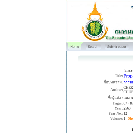
Home
Search
Submit paper
Share
Propa
Title:
ชื่อบทความ:
การขยา
CHER
Author:
CHU
ชื่อผู้แต่ง :
เฌอ ช
Pages:
67
-
8
Year:
2563
Year No.:
12
Volume:
1
Sho
ต้