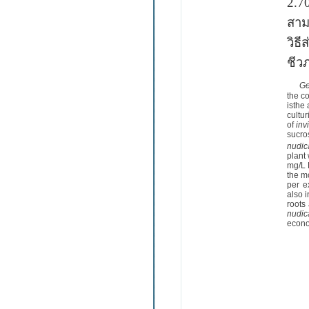
2.7
สาม
วิธ
ชีว
Ge
the c
isthe
cultu
of
inv
sucr
nudic
plant
mg/L 
the m
per e
also 
roots
nudic
econo