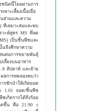
ชชนิดนี้โดยผ่านการ
าะเลี้ยงเนื้อเยื่อ
ชิ้นส่วนและความ
S)
ที่เหมาะสมและพบ
คราะห์สูตร
MS
ที่ลด
MS)
เป็นชิ้นพืชและ
นั้นจึงศึกษาความ
สมต่อการขยายพันธุ์
เลี้ยงบนอาหาร
น 8 สัปดาห์ และย้าย
์ ผลการทดลองพบว่า
่อการชักนำให้เกิดยอด
 ± 1.01
ยอด/ชิ้นพืช
ืชเกิดรากได้ถึงร้อย
ิดขึ้น คือ
21.90 ±