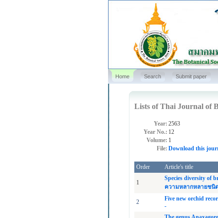
Home
Search
Submit paper
Lists of Thai Journal of B
Year:
2563
Year No.:
12
Volume:
1
File:
Download this jour
Order
Article's title
Species diversity of 
1
ความหลากหลายชนิดของ
Five new orchid rec
2
-
The genus Anaxagorea