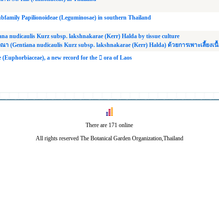
subfamily Papilionoideae (Leguminosae) in southern Thailand
ana nudicaulis Kurz subsp. lakshnakarae (Kerr) Halda by tissue culture
ณา (Gentiana nudicaulis Kurz subsp. lakshnakarae (Kerr) Halda) ด้วยการเพาะเลี้ยงเนื้อ
(Euphorbiaceae), a new record for the 􀃀 ora of Laos
There are 171 online
All rights reserved The Botanical Garden Organization,Thailand