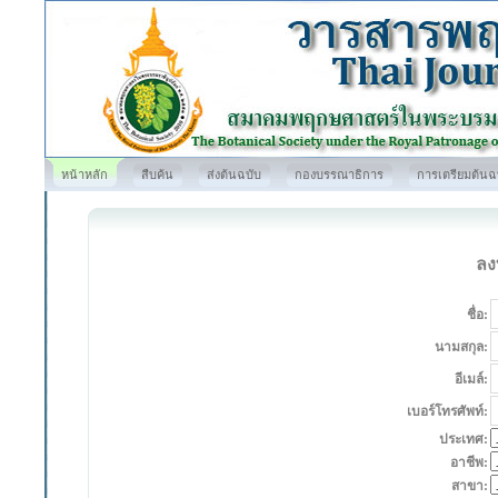
หน้าหลัก
สืบค้น
ส่งต้นฉบับ
กองบรรณาธิการ
การเตรียมต้นฉ
ลง
ชื่อ:
นามสกุล:
อีเมล์:
เบอร์โทรศัพท์:
ประเทศ:
อาชีพ:
สาขา: