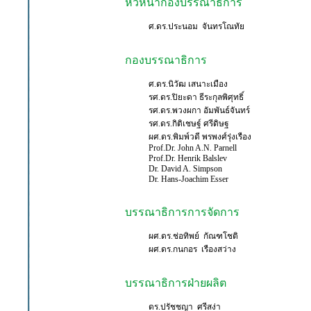
หัวหน้ากองบรรณาธิการ
ศ.ดร.ประนอม จันทรโณทัย
กองบรรณาธิการ
ศ.ดร.นิวัฒ เสนาะเมือง
รศ.ดร.ปิยะดา ธีระกุลพิศุทธิ์
รศ.ดร.พวงผกา อัมพันธ์จันทร์
รศ.ดร.กิติเชษฐ์ ศรีดิษฐ
ผศ.ดร.พิมพ์วดี พรพงศ์รุ่งเรือง
Prof.Dr. John A.N. Parnell
Prof.Dr. Henrik Balslev
Dr. David A. Simpson
Dr. Hans-Joachim Esser
บรรณาธิการการจัดการ
ผศ.ดร.ช่อทิพย์ กัณฑโชติ
ผศ.ดร.กนกอร เรืองสว่าง
บรรณาธิการฝ่ายผลิต
ดร.ปรัชชญา ศรีสง่า