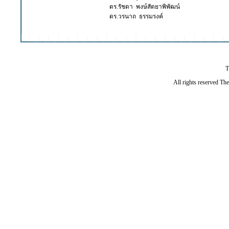
ดร.รัชดา พงษ์สัตยาพิพัฒน์
ดร.วรนาถ ธรรมรงค์
T
All rights reserved Th