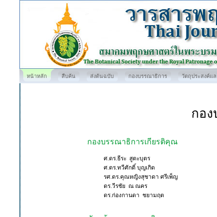
หน้าหลัก
สืบค้น
ส่งต้นฉบับ
กองบรรณาธิการ
วัตถุประสงค์แ
กอง
กองบรรณาธิการเกียรติคุณ
ศ.ดร.ธีระ สูตะบุตร
ศ.ดร.ทวีศักดิ์ บุญเกิด
รศ.ดร.คุณหญิงสุชาดา ศรีเพ็ญ
ดร.วีรชัย ณ ณคร
ดร.ก่องกานดา ชยามฤต