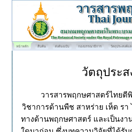
หน้าหลัก
สืบค้น
ส่งต้นฉบับ
กองบรรณาธิการ
วัตถุประสงค์แ
วัตถุประ
วารสารพฤกษศาสตร์ไทยตีพิม
วิชาการด้านพืช สาหร่าย เห็ด รา ไ
ทางด้านพฤกษศาสตร์ และเป็นงานวิ
ใดมาก่อน ซึ่งบทความวิจัยที่ได้รั