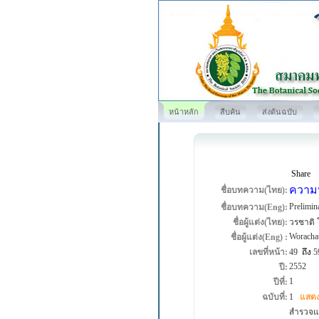
หน้าหลัก
สืบค้น
ส่งต้นฉบับ
Share
ความห
ชื่อบทความ(ไทย):
Prelimin
ชื่อบทความ(Eng):
ชื่อผู้แต่ง(ไทย):
วรชาติ 
Woracha
ชื่อผู้แต่ง(Eng) :
เลขที่หน้า:
49
ถึง
5
2552
ปี:
1
ปีที่:
ฉบับที่:
1
แสดง
สำรวจแล