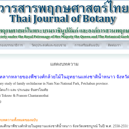
กองบรรณาธิการ
วัตถุประสงค์และขอบข่าย
การเตรียมต้นฉบับ
ติดต่อเรา
แสดงบทความ
ลากหลายของพืชวงศ์กล้วยไม้ในอุทยานแห่งชาติน้ำหนาว จังหวั
ary study of family orchidaceae in Nam Nao National Park, Petchabun province.
โตแก้ว และ ประนอม จันทรโณทัย
t Tokeaw & Pranom Chantaranothai
9
บทความทั้งหมดของฉบับ
ะศึกษาพืชวงศ์กล้วยในอุทยานแห่งชาติน้ำหนาว จังหวัดเพชรบูรณ์ ในปี พ.ศ. 2550-2551