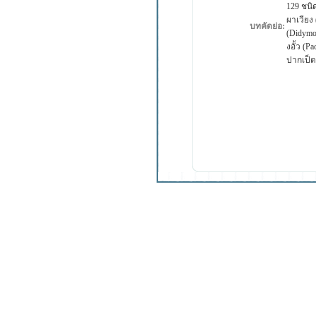
129 ชนิด
ผาเวียง 
บทคัดย่อ:
(Didymop
งอั้ว (P
ปากเป็ด 