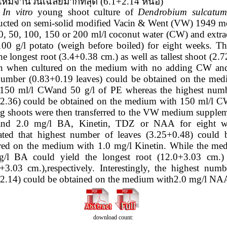
หม่จำนวนเฉลี่ยมากที่สุด
(6.1+2.14
หน่อ
)
 vitro
young shoot culture of
Dendrobium sulcatu
ucted
on semi-solid modified Vacin & Went (VW) 1949 m
0, 50, 100, 150 or
200 ml/l coconut water (CW) and extra
00 g/l potato (weigh before
boiled) for eight weeks. The
the longest root (3.4+0.38 cm.) as well as
tallest shoot (2
in when cultured on the medium with no adding
CW and
number (0.83+0.19 leaves) could be obtained on the me
 150 ml/l CWand 50 g/l of PE whereas the highest num
2.36) could be obtained on the medium with 150 ml/l C
g shoots
were then transferred to the VW medium supplem
and 2.0 mg/l BA,
Kinetin, TDZ or NAA for eight we
ated that highest number of leaves
(3.25+0.48) could 
red on the medium with 1.0 mg/l Kinetin. While
the me
g/l BA could yield the longest root (12.0+3.03 cm.
+3.03 cm.),respectively. Interestingly, the highest nu
2.14) could be obtained on the medium with2.0 mg/l NA
download count: