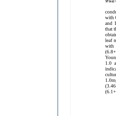
หน่อใ
In
cond
with 
and 1
that 
obta
leaf 
with
(6.8+
Youn
1.0 
indic
cultu
1.0m
(3.46
(6.1+