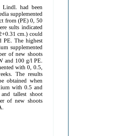
m
Lindl. had been
edia supplemented
ct from (PE) 0, 50
re sults indicated
.72+0.31 cm.) could
 PE. The highest
dium
supplemented
ber of new shoots
W and 100 g/l PE.
ented with 0, 0.5,
eks. The results
be obtained when
dium with 0.5 and
) and
tallest shoot
mber of new shoots
A.