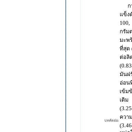
ก
แข็ง
100,
กรัมต
มะพร
ที่สุ
ต่อลิ
(0.8
มันฝรั
อ่อนท
เข้มข
เติม
K
(3.2
ความ
บทคัดย่อ:
(3.4