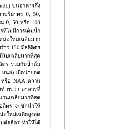
ndl.)
บนอาหารกึ่ง
้าวปริมาตร
0, 50,
มาณ 0, 50
หรือ
100
ี่ไม่มีการเติมน้ำ
น่อใหม่เฉลี่ยมาก
พร้าว
150
มิลลิลิตร
ีใบเฉลี่ยมากที่สุด
ลิตร ร่วมกับน้ำต้ม
6
หน่อ
)
เมื่อนำยอด
Z
หรือ
NAA
ความ
าห์ พบว่า อาหารที่
นวนเฉลี่ยมาก
ที่สุด
ต่อลิตร จะชักนำให้
อใหม่เฉลี่ยสูงสุด
รัมต่อลิตร ทำให้ได้