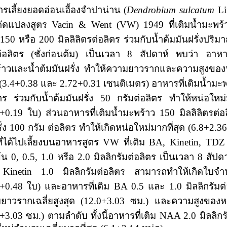
ารเลี้ยงยอดอ่อนเอื้องจำปาน่าน
(
Dendrobium sulcatum
Li
ดัดแปลงสูตร Vacin & Went (VW) 1949
ที่เติมน้ำมะพร
 150
หรือ
200 มิลลิลิตรต่อลิตร ร่วมกับน้ำต้มมันฝรั่งปริ
่อลิตร
(
ชั่งก่อนต้ม
)
เป็นเวลา
8
สัปดาห์ พบว่า อาหารท
้าวและน้ำต้มมันฝรั่ง ทำให้ความยาวรากและความสูง
ของห
ด (3.4+0.38
และ
2.72+0.31
เซนติเมตร
)
อาหารที่เติมน้ำมะ
ตร ร่วมกับน้ำต้มมันฝรั่ง
50
กรัมต่อลิตร ทำให้หน่อใหม่ม
3+0.19
ใบ
)
ส่วนอาหารที่เติมน้ำมะพร้าว
150
มิลลิลิตรต่อ
่ง
100
กรัม
ต่อลิตร ทำให้เกิดหน่อใหม่มากที่สุด (6.8+2.3
ี่ได้ไปเลี้ยงบนอาหารสูตร
VW ที่เติม BA, Kinetin, TD
้น
0, 0.5, 1.0
หรือ
2.0
มิลลิกรัมต่อลิตร เป็นเวลา
8
สัปด
inetin 1.0
มิลลิกรัมต่อลิตร สามารถทำให้เกิดใบจำ
5+0.48
ใบ
)
และอาหารที่เติม
BA 0.5
และ
1.0
มิลลิกรัม
ยาวราก
เฉลี่ยสูงสุด (12.0+3.03
ซม
.)
และความสูงของหน่
6+3.03
ซม
.)
ตามลำดับ ทั้งนี้
อาหารที่เติม
NAA 2.0
มิลลิก