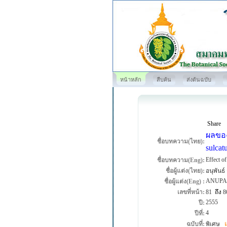
หน้าหลัก
สืบค้น
ส่งต้นฉบับ
Share
ผลของ
ชื่อบทความ(ไทย):
sulca
Effect o
ชื่อบทความ(Eng):
ชื่อผู้แต่ง(ไทย):
อนุพันธ์
ANUPA
ชื่อผู้แต่ง(Eng) :
เลขที่หน้า:
81
ถึง
8
2555
ปี:
4
ปีที่:
ฉบับที่:
พิเศษ