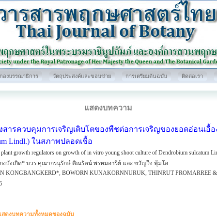
กองบรรณาธิการ
วัตถุประสงค์และขอบข่าย
การเตรียมต้นฉบับ
ติดต่อเรา
แสดงบทความ
สารควบคุมการเจริญเติบโตของพืชต่อการเจริญของยอดอ่อนเอื้อ
tum Lindl.) ในสภาพปลอดเชื้อ
f plant growth regulators on growth of in vitro young shoot culture of Dendrobium sulcatum Li
 กงบังเกิด* บวร คุณากรนุรักษ์ ติณรัตน์ พรหมอารีย์ และ ขวัญใจ พุ้มโอ
N KONGBANGKERD*, BOWORN KUNAKORNNURUK, THINRUT PROMARREE &
6
แสดงบทความทั้งหมดของฉบับ