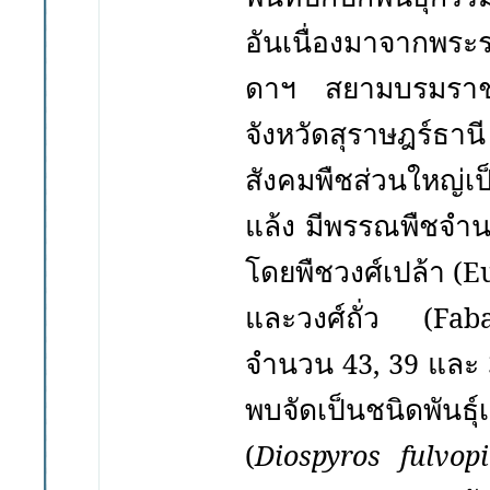
อันเนื่องมาจากพร
ดาฯ สยามบรมราช
จังหวัดสุราษฎร์ธาน
สังคมพืชส่วนใหญ่เ
แล้ง มีพรรณพืชจำ
โดยพืชวงศ์เปล้า
(
E
และวงศ์ถั่ว
(
Faba
จำนวน
และ
43
,
39
พบจัดเป็นชนิดพันธุ
(
Diospyros fulvopi