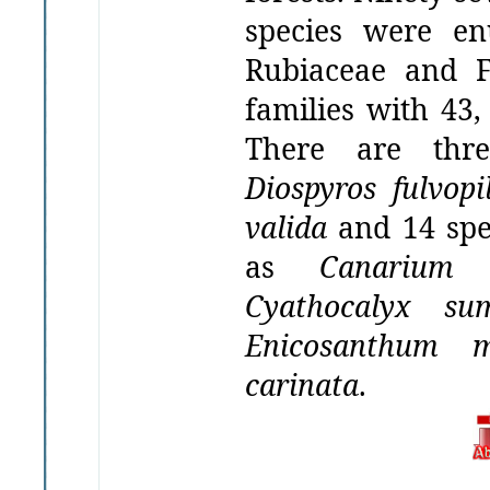
species were en
Rubiaceae
and
families with
43
There
are
thr
Diospyros fulvopi
valida
and
14
spe
as
Canarium l
Cyathocalyx
su
Enicosanthum 
carinata
.