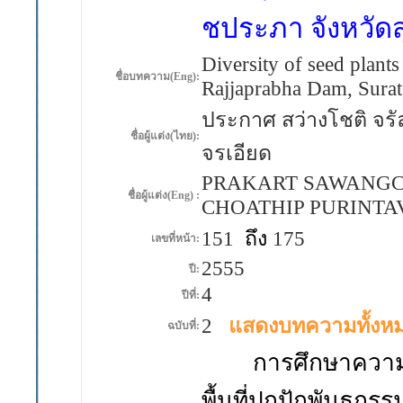
ชประภา จังหวัดส
Diversity of seed plant
ชื่อบทความ(Eng):
Rajjaprabha Dam, Surat
ประกาศ สว่างโชติ จรัล
ชื่อผู้แต่ง(ไทย):
จรเอียด
PRAKART SAWANGC
ชื่อผู้แต่ง(Eng) :
CHOATHIP PURINTA
151
ถึง
175
เลขที่หน้า:
2555
ปี:
4
ปีที่:
2
แสดงบทความทั้งห
ฉบับที่:
การศึกษาความหล
พื้นที่ปกปักพันธุก