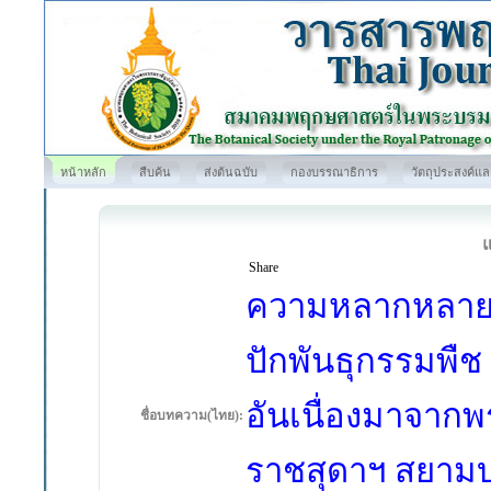
หน้าหลัก
สืบค้น
ส่งต้นฉบับ
กองบรรณาธิการ
วัตถุประสงค์แ
Share
ความหลากหลายขอ
ปักพันธุกรรมพืช
อันเนื่องมาจาก
ชื่อบทความ(ไทย):
ราชสุดาฯ สยามบร