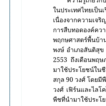
ความรู้เกี่ยวกับ
ในประเทศไทยเป็นเรื
เนื่องจากความเจริญ
การสืบทอดองค์ความ
พฤกษศาสตร์พื้นบ้
พงษ์ อำเภอสันติสุ
2553
ถึงเดือนพฤ
มาใช้
ประโยชน์ในชี
สกุล
90
วงศ์ โดยม
วงศ์ เฟิร์นและไลโ
พืชที่นำมาใช้ประโ