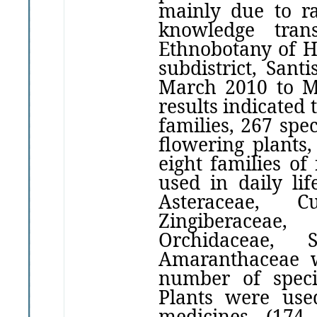
mainly due to ra
knowledge tran
Ethnobotany of 
subdistrict, Santi
March
2010
to 
results indicated
families,
267
spe
flowering
plants,
eight families of
used
in
daily li
Asteraceae, Cuc
Zingiberaceae,
Orchidaceae, 
Amaranthaceae
number of speci
Plants
were use
medicines (
17