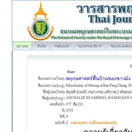
หน้าหลัก
สืบค้น
ส่งต้นฉบับ
กองบรรณาธิการ
วัตถุประสงค์แ
Share
พฤกษศาสตร์พื้นบ้านของชาวม้ง บ
ชื่อบทความ(ไทย):
Ethnobotany of Hmong at Ban Pang Chang, Pong
ชื่อบทความ(Eng):
ชื่อผู้แต่ง(ไทย):
อัญชลี น่วมมี1 กนกวรรณ เสรีภาพ 2 สร้อยนภา
ANCHALEE NUAMMEE1, KANOGWAN SE
ชื่อผู้แต่ง(Eng) :
เลขที่หน้า:
177
ถึง
211
2555
ปี:
4
ปีที่:
ฉบับที่:
2
แสดงบทความทั้งหมดของฉบับ