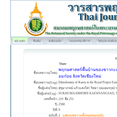
หน้าหลัก
สืบค้น
ส่งต้นฉบับ
กองบรรณาธิการ
วัตถุประสงค์แ
Share
พฤกษศาสตร์พื้นบ้านของชาวกะเห
ชื่อบทความ(ไทย):
อมก๋อย จังหวัดเชียงใหม่
Ethnobotany of Karen in the Royal Project Ext
ชื่อบทความ(Eng):
ชื่อผู้แต่ง(ไทย):
สุขุมาภรณ์ แก้วแสงใส1 วิทยา ปองอมรกุล2 
SUKHUMAABHORN KAEWSANGSAI1, W
ชื่อผู้แต่ง(Eng) :
เลขที่หน้า:
219
ถึง
251
2560
ปี:
9
ปีที่:
ฉบับที่:
2
แสดงบทความทั้งหมดของฉบับ