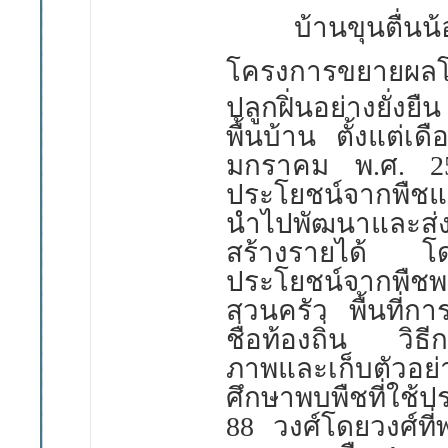
บ้านขุนตื่นน้อยเ
โครงการขยายผลโค
ปลูกฝิ่นอย่างยั่งย
พื้นบ้าน ตั้งแต่เด
มกราคม พ
.
ศ
. 
ประโยชน์จากพืชแล
นำไปพัฒนาและส่งเส
สร้างรายได้ โดยส
ประโยชน์จากพืชพ
สวนครัว พื้นที่ก
ชื่อท้องถิ่น วิธี
ภาพและเก็บตัวอย่
ศึกษาพบพืชที่ใช้
88
วงศ์โดยวงศ์ที่