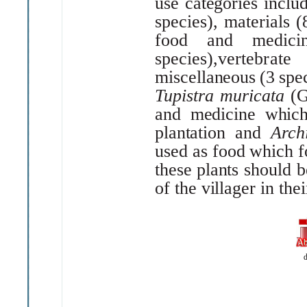
use
categories
inclu
species),
materials
(
food
and
medici
species),
vertebrate
miscellaneous
(3
spec
Tupistra
muricata
(
and
medicine
whic
plantation
and
Arch
used
as
food
which
f
these
plants
should b
of the villager
in the
d