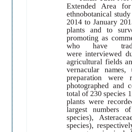
Extended
Area
for
ethnobotanical
study
2014
to
January
201
plants
and
to
surv
promoting
as
comme
who have
tra
were
interviewed
d
agricultural
fields
a
vernacular
names,
preparation
were
photographed
and
c
total
of
230
species
1
plants
were
recorde
largest
numbers
of
species),
Asteracea
species),
respectivel