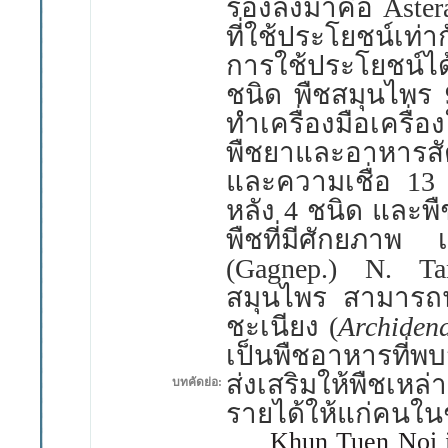
รองลงมาคือ
Aster
ที่ใช้ประโยชน์เท่า
การใช้ประโยชน์ได
ชนิด พืชสมุนไพร
ทำเครื่องมือเครื่อ
พืชยาและอาหารส
และความเชื่อ 1
หลัง
4
ชนิด และพื
พืชที่มีศักยภาพ
(Gagnep.) N. T
สมุนไพร สามาร
ชะเนียง
(
Archiden
เป็นพืชอาหารที่พบ
ส่งเสริมให้พืชเหล่า
บทคัดย่อ:
รายได้ให้แก่คนใ
Khun
Tuen Noi