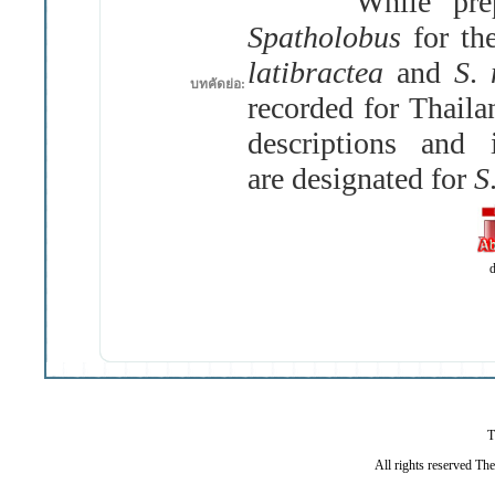
While preparin
Spatholobus
for th
latibractea
and
S
.
บทคัดย่อ:
recorded for Thail
descriptions and 
are designated for
S
d
T
All rights reserved Th