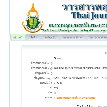
หน้าหลัก
สืบค้น
ส่งต้นฉบับ
กองบรรณาธิการ
วัตถุประสงค์แ
Share
-
ชื่อบทความ(ไทย):
Two new species records of Spatholobus Hassk
ชื่อบทความ(Eng):
-
ชื่อผู้แต่ง(ไทย):
SAKUNTALA NINKAEW1,3,*, HENRIK
ชื่อผู้แต่ง(Eng) :
เลขที่หน้า:
5
ถึง
8
2562
ปี:
11
ปีที่:
ฉบับที่:
1
แสดงบทความทั้งหมดของฉบับ