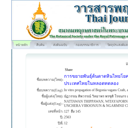
หน้าหลัก
สืบค้น
ส่งต้นฉบับ
กองบรรณาธิการ
วัตถุประสงค์แ
Share
การขยายพันธุ์ต้นดาดหินไทยโยค (
ชื่อบทความ(ไทย):
ประเทศไทยในหลอดทดลอง
In vitro propagation of Begonia vagans Craib, a
ชื่อบทความ(Eng):
ชื่อผู้แต่ง(ไทย):
นัฏวรรณ ทิพวรรณ์ วิทยาพร พรชุติ โรจนกร เช
NATTAWAN THIPPAWAN, WITAYAPOR
ชื่อผู้แต่ง(Eng) :
UNCHERA VIBOONJUN & NGARMNIJ
เลขที่หน้า:
127
ถึง
145
2563
ปี:
12
ปีที่: