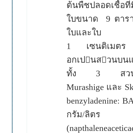
ต้นพืชปลอดเชื้อที
ใบขนาด
9
ตารา
ใบและใบ โดย
1
เซนติเมตร
อกเปนสวนบนและ
ทั้ง
3
สวน
Murashige
และ
S
benzyladenine: B
กรัม/ลิตร ร่
(napthaleneaceti