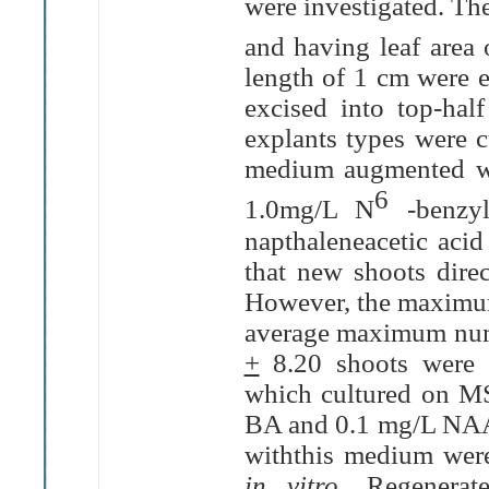
were investigated. Th
and having leaf area
length of 1 cm were e
excised into top-half
explants types were
medium augmented wi
6
1.0mg/L N
-benzyl
napthaleneacetic aci
that new shoots direc
However, the maximum
average maximum numb
+
8.20 shoots were f
which cultured on M
BA and 0.1 mg/L NAA. 
withthis medium were
in vitro
. Regenerat