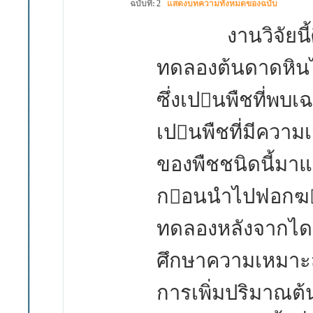
ฉบับที่:
2
แสดงบทความทั้งหมดของฉบับ
งานวิจัยน
ทดลองต้นดาดหิ
ซึ่งเปนพืชที่พ
เปนพืชที่มีความ
ของพืชชนิดนี้มา
กอนนําไปฟอกฆา
ทดลองหลังจากได
ศึกษาความเหมาะ
การเพิ่มปริมาณ