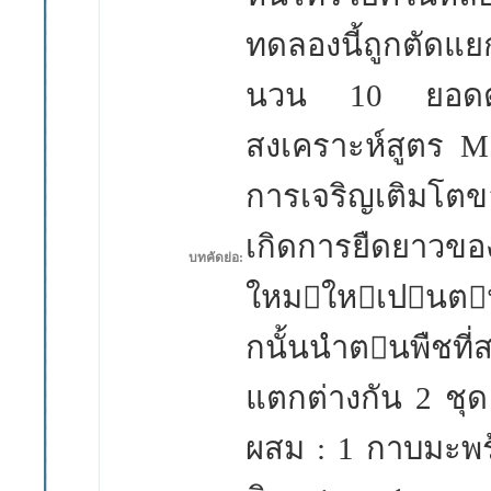
ทดลองนี้ถูกตัดแ
นวน
10
ยอด
สงเคราะห์สูตร
M
การเจริญเติมโตขอ
เกิดการยืดยาวข
บทคัดย่อ:
ใหมใหเปนตน
กนั้นนําตนพืชที่
แตกต่างกัน
2
ชุด
ผสม :
1
กาบมะพร้