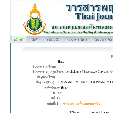
หน้าหลัก
สืบค้น
ส่งต้นฉบับ
กองบรรณาธิการ
วัตถุประสงค์แ
Share
-
ชื่อบทความ(ไทย):
Pollen morphology of Sapotaceae-Chrysophyll
ชื่อบทความ(Eng):
-
ชื่อผู้แต่ง(ไทย):
PONGSAKORN KUNASIT & PRANOM 
ชื่อผู้แต่ง(Eng) :
เลขที่หน้า:
59
ถึง
67
2564
ปี:
13
ปีที่:
ฉบับที่:
1
แสดงบทความทั้งหมดของฉบับ