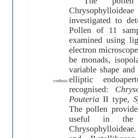
The pollen
Chrysophylloide
investigated to de
Pollen of 11 samp
examined using li
electron microscope
be monads, isopola
variable shape and
elliptic endoapert
บทคัดย่อ:
recognised
:
Chry
Pouteria
II type,
S
The pollen provide
useful in the 
Chrysophylloideae