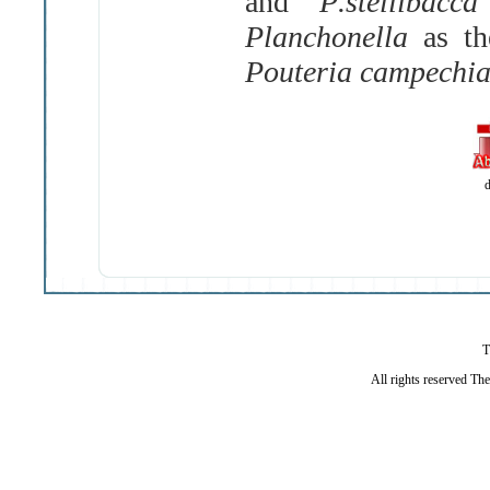
and
P
.
stellibac
Planchonella
as th
Pouteria campechi
d
T
All rights reserved Th