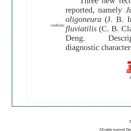
Three new rec
reported, namely
J
oligoneura
(
J
.
B
.
I
บทคัดย่อ:
fluviatilis
(C
.
B
.
Cl
Deng
.
Desc
diagnostic character
d
T
All rights reserved Th