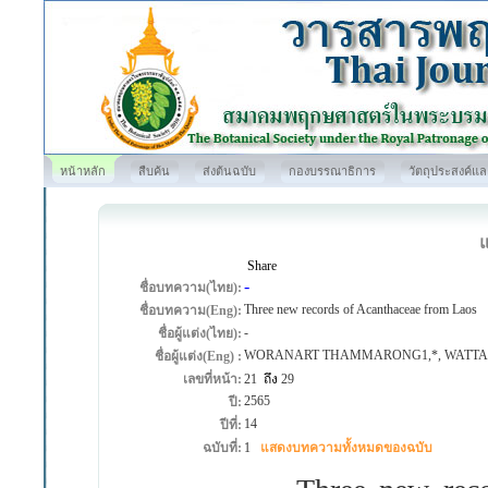
หน้าหลัก
สืบค้น
ส่งต้นฉบับ
กองบรรณาธิการ
วัตถุประสงค์แ
Share
-
ชื่อบทความ(ไทย):
Three new records of Acanthaceae from Laos
ชื่อบทความ(Eng):
-
ชื่อผู้แต่ง(ไทย):
WORANART THAMMARONG1,*, WATTA
ชื่อผู้แต่ง(Eng) :
เลขที่หน้า:
21
ถึง
29
2565
ปี:
14
ปีที่:
ฉบับที่:
1
แสดงบทความทั้งหมดของฉบับ