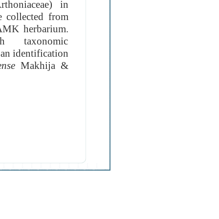
rthoniaceae
)
in
e collected from
AMK herbarium.
h taxonomic
an identification
rense
Makhija &