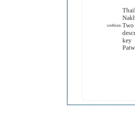
Thai
Nakh
Two
บทคัดย่อ:
descr
key 
Patw