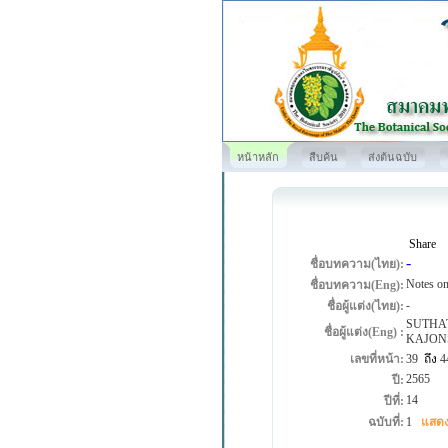
หน้าหลัก
สืบค้น
ส่งต้นฉบับ
Share
-
ชื่อบทความ(ไทย):
Notes on
ชื่อบทความ(Eng):
-
ชื่อผู้แต่ง(ไทย):
SUTHA
ชื่อผู้แต่ง(Eng) :
KAJON
เลขที่หน้า:
39
ถึง
4
2565
ปี:
14
ปีที่:
ฉบับที่:
1
แสดง