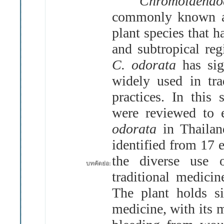
Chromolaenaod
commonly known as
plant species that h
and subtropical reg
C
.
odorata
has sig
widely used in tra
practices
.
In this 
were reviewed to 
odorata
in Thailan
identified from 17 
the diverse use
บทคัดย่อ:
traditional medicin
The plant holds si
medicine, with its