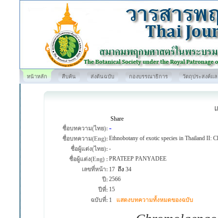
หน้าหลัก
สืบค้น
ส่งต้นฉบับ
กองบรรณาธิการ
วัตถุประสงค์แ
Share
-
ชื่อบทความ(ไทย):
Ethnobotany of exotic species in Thailand II: 
ชื่อบทความ(Eng):
-
ชื่อผู้แต่ง(ไทย):
PRATEEP PANYADEE
ชื่อผู้แต่ง(Eng) :
เลขที่หน้า:
17
ถึง
34
2566
ปี:
15
ปีที่:
ฉบับที่:
1
แสดงบทความทั้งหมดของฉบับ