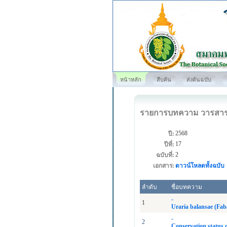
หน้าหลัก
สืบค้น
ส่งต้นฉบับ
รายการบทความ วารสา
2568
ปี:
17
ปีที่:
2
ฉบับที่:
เอกสาร:
ดาวน์โหลดทั้งฉบับ
ลำดับ
ชื่อบทความ
-
1
Uraria balansae (Fab
-
2
Conservation status 