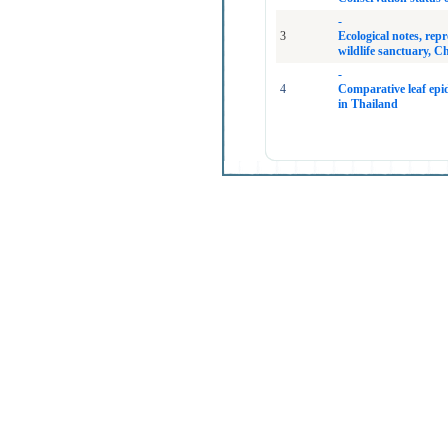
-
3
Ecological notes, rep
wildlife sanctuary, 
-
4
Comparative leaf epid
in Thailand