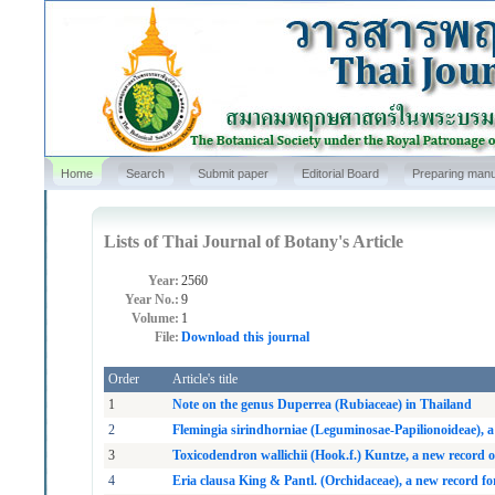
Home
Search
Submit paper
Editorial Board
Preparing manu
Lists of Thai Journal of Botany's Article
Year:
2560
Year No.:
9
Volume:
1
File:
Download this journal
Order
Article's title
1
Note on the genus Duperrea (Rubiaceae) in Thailand
2
Flemingia sirindhorniae (Leguminosae-Papilionoideae), 
3
Toxicodendron wallichii (Hook.f.) Kuntze, a new record
4
Eria clausa King & Pantl. (Orchidaceae), a new record f