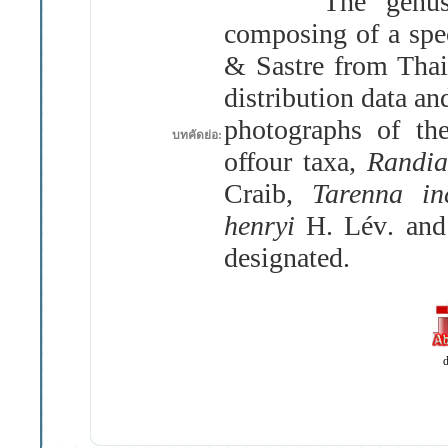
The genu
composing of a spe
& Sastre from Thai
distribution data
an
photographs of the
บทคัดย่อ:
offour taxa,
Randia
Craib,
Tarenna i
henryi
H
.
Lév
.
an
designated
.
d