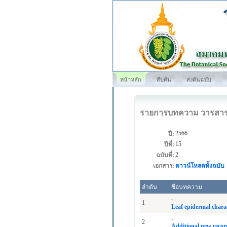
หน้าหลัก
สืบค้น
ส่งต้นฉบับ
รายการบทความ วารสา
2566
ปี:
15
ปีที่:
2
ฉบับที่:
เอกสาร:
ดาวน์โหลดทั้งฉบับ
ลำดับ
ชื่อบทความ
-
1
Leaf epidermal charac
-
2
Additional new recor