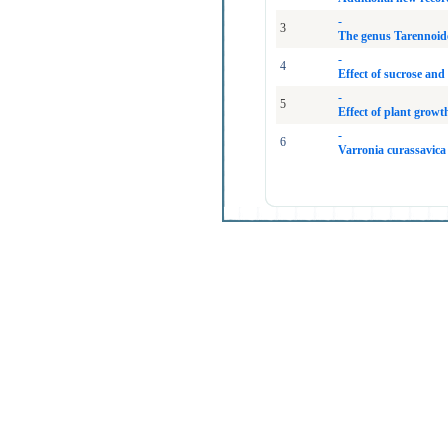
-
3
The genus Tarennoide
-
4
Effect of sucrose an
-
5
Effect of plant grow
-
6
Varronia curassavica