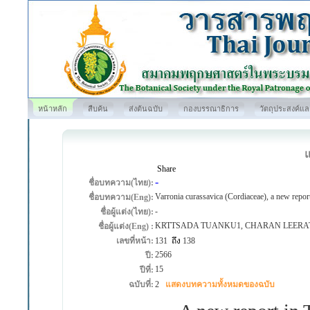
หน้าหลัก
สืบค้น
ส่งต้นฉบับ
กองบรรณาธิการ
วัตถุประสงค์แ
Share
-
ชื่อบทความ(ไทย):
Varronia curassavica (Cordiaceae), a new repor
ชื่อบทความ(Eng):
-
ชื่อผู้แต่ง(ไทย):
KRTTSADA TUANKU1, CHARAN LEER
ชื่อผู้แต่ง(Eng) :
เลขที่หน้า:
131
ถึง
138
2566
ปี:
15
ปีที่:
ฉบับที่:
2
แสดงบทความทั้งหมดของฉบับ