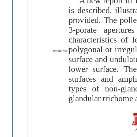
A new report in T
is described, illus
provided
.
The polle
3
-
porate apertures
characteristics of 
polygonal or irregu
บทคัดย่อ:
surface and undulat
lower surface
.
The
surfaces and amph
types of non
-
glan
glandular trichome 
d