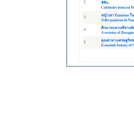
2
ชิซิน
Colchicine induced P
หญ้าเผ่า Panicieae 
3
Tribe paniceae in N
ศึกษาทบทวนพืชวงศ์ย่
4
A revision of Boragi
คุณค่าทางเศรษฐกิจขอ
5
Economic botany of S