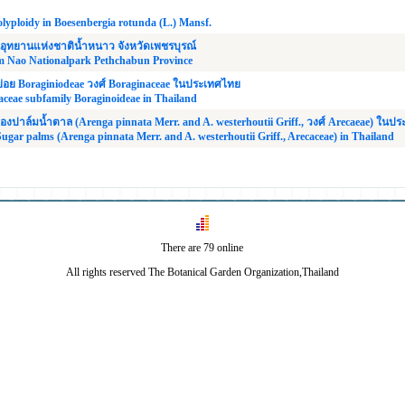
olyploidy in Boesenbergia rotunda (L.) Mansf.
ในอุทยานแห่งชาติน้ำหนาว จังหวัดเพชรบุรณ์
am Nao Nationalpark Pethchabun Province
อย Boraginiodeae วงศ์ Boraginaceae ในประเทศไทย
naceae subfamily Boraginoideae in Thailand
งปาล์มน้ำตาล (Arenga pinnata Merr. and A. westerhoutii Griff., วงศ์ Arecaeae) ในป
ugar palms (Arenga pinnata Merr. and A. westerhoutii Griff., Arecaceae) in Thailand
There are 79 online
All rights reserved The Botanical Garden Organization,Thailand