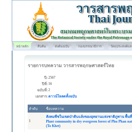
หน้าหลัก
สืบค้น
ส่งต้นฉบับ
กองบรรณาธิการ
วัตถุประสงค์แ
รายการบทความ วารสารพฤกษศาสตร์ไทย
2567
ปี:
16
ปีที่:
2
ฉบับที่:
เอกสาร:
ดาวน์โหลดทั้งฉบับ
ลำดับ
ชื่อบทความ
สังคมพืชในเขตป่าดิบแล้งของอุทยานแห่งชาติภูพาน พื้นที่ห
1
Plant community in dry evergreen forest of Phu Phan nat
(To Khet)