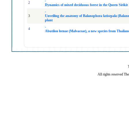
-
2
Dynamics of mixed deciduous forest in the Queen Siriki
-
3
Unveiling the anatomy of Balanophora latisepala (Balano
plant
-
4
Abutilon leenae (Malvaceae), a new species from Thailan
All rights reserved Th