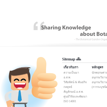
Sitemap
เกี่ยวกับเรา
หลักสูตร
ความเป็นมา
นักพฤกษศาสต
อ.ส.พ.
อนุกรมวิธานพ
วิสัยทัศน์ & พันธกิจ
อนุกรมวิธานพ
กลยุทธ์
(การระบุชนิ
สัญลักษณ์ อ.ส.พ.
ศูนย์วิจัยและพัฒนา
ISO 14001