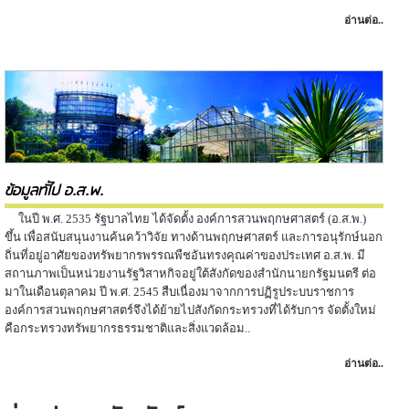
อ่านต่อ..
ข้อมูลทั่ไป อ.ส.พ.
ในปี พ.ศ. 2535 รัฐบาลไทย ได้จัดตั้ง องค์การสวนพฤกษศาสตร์ (อ.ส.พ.)
ขึ้น เพื่อสนับสนุนงานค้นคว้าวิจัย ทางด้านพฤกษศาสตร์ และการอนุรักษ์นอก
ถิ่นที่อยู่อาศัยของทรัพยากรพรรณพืชอันทรงคุณค่าของประเทศ อ.ส.พ. มี
สถานภาพเป็นหน่วยงานรัฐวิสาหกิจอยู่ใต้สังกัดของสำนักนายกรัฐมนตรี ต่อ
มาในเดือนตุลาคม ปี พ.ศ. 2545 สืบเนื่องมาจากการปฏิรูประบบราชการ
องค์การสวนพฤกษศาสตร์จึงได้ย้ายไปสังกัดกระทรวงที่ได้รับการ จัดตั้งใหม่
คือกระทรวงทรัพยากรธรรมชาติและสิ่งแวดล้อม..
อ่านต่อ..