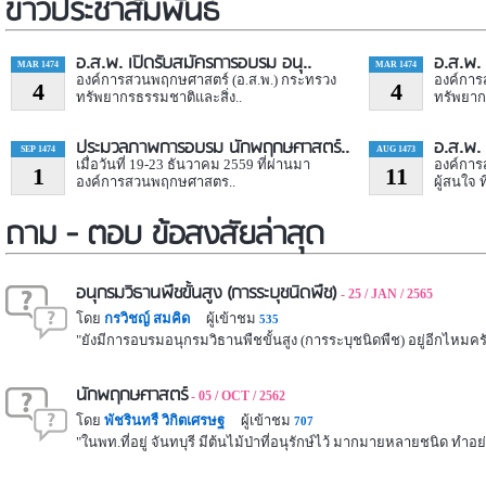
ข่าวประชาสัมพันธ์
อ.ส.พ. เปิดรับสมัครการอบรม อนุ..
อ.ส.พ. 
MAR 1474
MAR 1474
องค์การสวนพฤกษศาสตร์ (อ.ส.พ.) กระทรวง
องค์การ
4
4
ทรัพยากรธรรมชาติและสิ่ง..
ทรัพยาก
ประมวลภาพการอบรม นักพฤกษศาสตร์..
อ.ส.พ.
SEP 1474
AUG 1473
เมื่อวันที่ 19-23 ธันวาคม 2559 ที่ผ่านมา
องค์การ
1
11
องค์การสวนพฤกษศาสตร..
ผู้สนใจ ที
ถาม - ตอบ ข้อสงสัยล่าสุด
อนุกรมวิธานพืชขั้นสูง (การระบุชนิดพืช)
- 25 / JAN / 2565
โดย
กรวิชญ์ สมคิด
ผู้เข้าชม
535
"ยังมีการอบรมอนุกรมวิธานพืชขั้นสูง (การระบุชนิดพืช) อยู่อีกไหมครับ
นักพฤกษศาสตร์
- 05 / OCT / 2562
โดย
พัชรินทรื วิกิตเศรษฐ
ผู้เข้าชม
707
"ในพท.ที่อยู่ จันทบุรี มีต้นไม้ป่าที่อนุรักษ์ไว้ มากมายหลายชนิด ทำอ