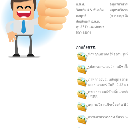
อ.ส.พ.
อนุกรมวิธานพ
วิสัยทัศน์ & พันธกิจ
อนุกรมวิธานพ
กลยุทธ์
(การระบุชนิ
สัญลักษณ์ อ.ส.พ.
ศูนย์วิจัยและพัฒนา
ISO 14001
ภาพกิจกรรม
นักพฤกษศาสตร์ท้องถิ่น รุ่นที่
รูปอบรมอนุกรมวิธานพืชเบื้อ
ภาพการอบรมหลักสูตร ถ่า
พฤกษศาสตร์ วันที่ 12-13 พ.
ค่ายเยาวชนพิทักษ์สิ่งแวดล้อม
1/2558
อนุกรมวิธานพืชเบื้องต้น ปี 
การอบรมวาดภาพ ธันวา 5