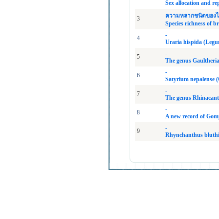
Sex allocation and r
ความหลากชนิดของไบร
3
Species richness of b
-
4
Uraria hispida (Legu
-
5
The genus Gaultheria
-
6
Satyrium nepalense (
-
7
The genus Rhinacant
-
8
A new record of Gom
-
9
Rhynchanthus bluthia