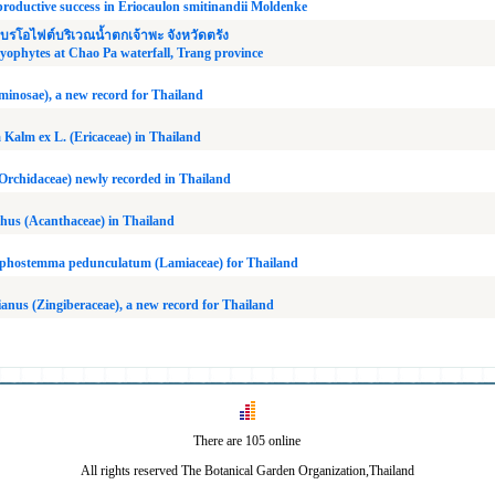
eproductive success in Eriocaulon smitinandii Moldenke
โอไฟต์บริเวณน้ำตกเจ้าพะ จังหวัดตรัง
ryophytes at Chao Pa waterfall, Trang province
minosae), a new record for Thailand
 Kalm ex L. (Ericaceae) in Thailand
Orchidaceae) newly recorded in Thailand
hus (Acanthaceae) in Thailand
phostemma pedunculatum (Lamiaceae) for Thailand
nus (Zingiberaceae), a new record for Thailand
There are 105 online
All rights reserved The Botanical Garden Organization,Thailand