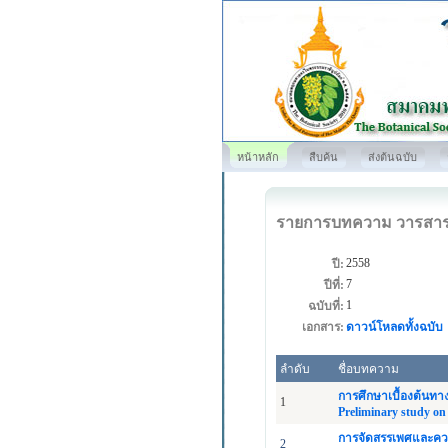
หน้าหลัก
สืบค้น
ส่งต้นฉบับ
รายการบทความ วารสา
2558
ปี:
7
ปีที่:
1
ฉบับที่:
เอกสาร:
ดาวน์โหลดทั้งฉบับ
ลำดับ
ชื่อบทความ
การศึกษาเบื้องต้นทาง
1
Preliminary study on
การจัดสรรเพศและควา
2