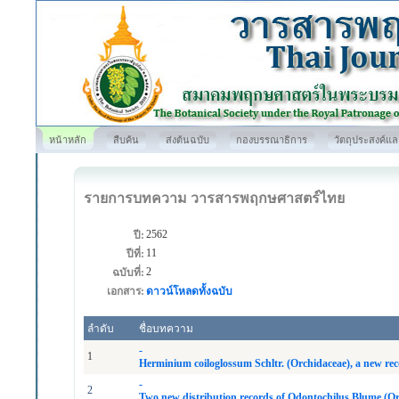
หน้าหลัก
สืบค้น
ส่งต้นฉบับ
กองบรรณาธิการ
วัตถุประสงค์แ
รายการบทความ วารสารพฤกษศาสตร์ไทย
2562
ปี:
11
ปีที่:
2
ฉบับที่:
เอกสาร:
ดาวน์โหลดทั้งฉบับ
ลำดับ
ชื่อบทความ
-
1
Herminium coiloglossum Schltr. (Orchidaceae), a new re
-
2
Two new distribution records of Odontochilus Blume (O