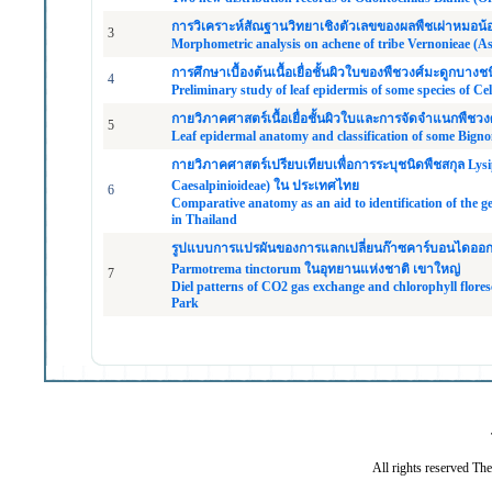
การวิเคราะห์สัณฐานวิทยาเชิงตัวเลขของผลพืชเผ่าหมอน
3
Morphometric analysis on achene of tribe Vernonieae (As
การศึกษาเบื้องต้นเนื้อเยื่อชั้นผิวใบของพืชวงศ์มะดูกบา
4
Preliminary study of leaf epidermis of some species of Ce
กายวิภาคศาสตร์เนื้อเยื่อชั้นผิวใบและการจัดจำแนกพืช
5
Leaf epidermal anatomy and classification of some Bigno
กายวิภาคศาสตร์เปรียบเทียบเพื่อการระบุชนิดพืชสกุล Lysip
Caesalpinioideae) ใน ประเทศไทย
6
Comparative anatomy as an aid to identification of the 
in Thailand
รูปแบบการแปรผันของการแลกเปลี่ยนก๊าซคาร์บอนไดออก
Parmotrema tinctorum ในอุทยานแห่งชาติ เขาใหญ่
7
Diel patterns of CO2 gas exchange and chlorophyll flore
Park
All rights reserved Th