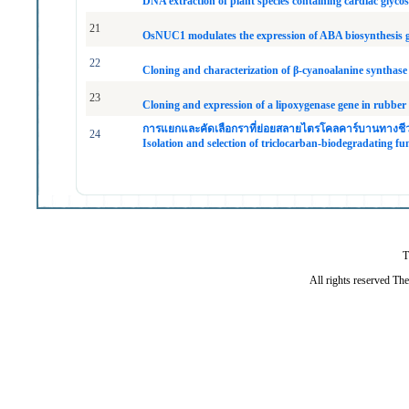
DNA extraction of plant species containing cardiac glyc
21
OsNUC1 modulates the expression of ABA biosynthesis ge
22
Cloning and characterization of β-cyanoalanine synthase 
23
Cloning and expression of a lipoxygenase gene in rubber t
การแยกและคัดเลือกราที่ย่อยสลายไตรโคลคาร์บานทางช
24
Isolation and selection of triclocarban-biodegradating fu
T
All rights reserved Th