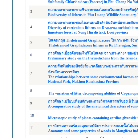
Subfamily Chloridoideae (Poaceae) in Phu Chong Na Yoi
ความหลากหลายทางชีวภาพของไลเคนในเขตรักษาพันธุ์สัตว
3
Biodiversity of lichens in Phu Luang Wildlife Sanctuary,
ความหลากหลายของไลเคนบนผิวลำต้นจันทน์ผาและจันทน์
4
Diversity of corticolous lichens on Dracaena cochinchin
limestone forest at Nong Hin district, Loei province
ไลเคนกลุ่ม Thelotremoid Graphidaceae ในเกาะพงัน จังหว
5
Thelotremoid Graphidaceae lichens in Ko Pha-ngun, Sur
การศึกษาเบื้องต้นของไพรีโนไลเคน จากเกาะต่างๆ ของป
6
Preliminary study on the Pyrenolichens from the Islands
ความสัมพันธ์ของปัจจัยสิ่งแวดล้อมบางประการกับการก
จังหวัดนครราชสีมา
7
The relationships between some environmental factors a
National Park, Nakhon Ratchasima Province
8
The variation of litter decomposing abilities of Coprino
การศึกษาเปรียบเทียบลักษณะกายวิภาคศาสตร์ของเฟิร์นบา
9
A comparative study of the anatomical characters of some
10
Microscopic study of plants containing cardiac glycoside
กายวิภาคศาสตร์และคุณสมบัติบางประการของเนื้อไม้มะม
11
Anatomy and some properties of woods in Mangifera indi