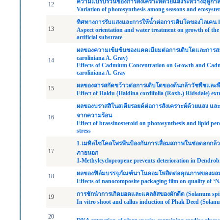
ความแปรปรวนของการสังเคราะห์ด้วยแสงระหว่างฤดูกา
12
Variation of photosynthesis among seasons and ecosystems
ทิศทางการรับแสงและการให้น้ำต่อการเติบโตของไลเคน Parm
13
Aspect orientation and water treatment on growth of the
artificial substrate
ผลของความเข้มข้นของแคดเมียมต่อการเติบโตและการสะส
caroliniana A. Gray)
14
Effects of Cadmium Concentration on Growth and Cad
caroliniana A. Gray
ผลของสารสกัดขว้าวต่อการเติบโตของต้นกล้าวัชพืชและพ
15
Effect of Haldu (Haldina cordifolia (Roxb.) Ridsdale) ex
ผลของบราสสิโนสเตียรอยด์ต่อการสังเคราะห์ด้วยแสง และล
จากความร้อน
16
Effect of brassinosteroid on photosynthesis and lipid pe
stress
1-เมทิลไซโคลโพรพีนป้องกันการเสื่อมสภาพในช่อดอกกล้วย
17
ภายนอก
1-Methylcyclopropene prevents deterioration in Dendrob
ผลของฟิล์มบรรจุภัณฑ์นาโนคอมโพสิตต่อคุณภาพของผลมะม
18
Effects of nanocomposite packaging film on quality of
การชักนำการเกิดยอดและแคลลัสของผักดีด (Solanum sp
19
In vitro shoot and callus induction of Phak Deed (Solan
20