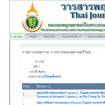
หน้าหลัก
สืบค้น
ส่งต้นฉบับ
กองบรรณาธิการ
วัตถุประสงค์แ
รายการบทความ วารสารพฤกษศาสตร์ไทย
2556
ปี:
5
ปีที่:
ฉบับที่:
พิเศษ
เอกสาร:
ดาวน์โหลดทั้งฉบับ
ลำดับ
ชื่อบทความ
อนุกรมวิธานของกกสกุล Cyperus L. ในอุทยานแห่งชาติภู
1
Taxonomy of the genus Cyperus L. in Phu Chong Na Yoi
หญ้าวงศ์ย่อย Chloridoideae (Poaceae) ในอุทยานแห่งชาต
2